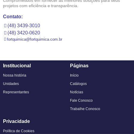
Comprometidos em fornecer as melhores soluções para seus
projetos com eficiência e transparência.
Contato:
(48) 3439-3010
(48) 3420-0620
fortquimica@fortquimica.com.br
Institucional
Páginas
Nossa história
Início
Unidades
Catálogos
Representantes
Notícias
Fale Conosco
Trabalhe Conosco
Privacidade
Política de Cookies