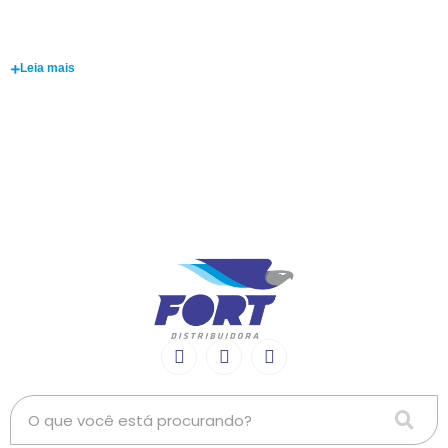
Washington José
Cunha
Leia mais