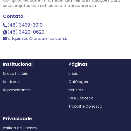
Comprometidos em fornecer as melhores soluções para
seus projetos com eficiência e transparência.
Contato:
(48) 3439-3010
(48) 3420-0620
fortquimica@fortquimica.com.br
Institucional
Páginas
Nossa história
Início
Unidades
Catálogos
Representantes
Notícias
Fale Conosco
Trabalhe Conosco
Privacidade
Política de Cookies