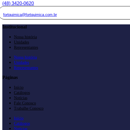
(48) 3420-0620
fortquimica@fortquimica.com.br
Institucional
Nossa história
Unidades
Representantes
Nossa história
Unidades
Representantes
Páginas
Início
Catálogos
Notícias
Fale Conosco
Trabalhe Conosco
Início
Catálogos
Notícias