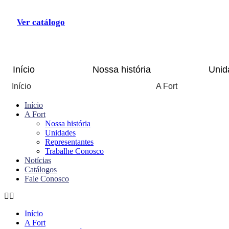
Ir
para
Ver catálogo
o
conteúdo
Início
Nossa história
Unid
Início
A Fort
Início
A Fort
Nossa história
Unidades
Representantes
Trabalhe Conosco
Notícias
Catálogos
Fale Conosco
Início
A Fort