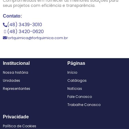
Comprometidos em fornecer as melhores soluções para
seus projetos com eficiência e transparência.
Contato:
(48) 3439-3010
(48) 3420-0620
fortquimica@fortquimica.com.br
Institucional
Páginas
Nossa história
Início
Unidades
Catálogos
Representantes
Notícias
Fale Conosco
Trabalhe Conosco
Privacidade
Política de Cookies