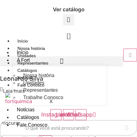
Ir
Ver catálogo
para
o
conteúdo
Início
Nossa história
Início
Unidades
A Fort
Representantes
Catálogos
Nossa história
Leonardo Silva
Notícias
Unidades
Fale Conosco
Representantes
Leia mais
Trabalhe Conosco
X
Notícias
Instagram
Linkedin
Whatsapp
Catálogos
Procurar
Fale Conosco