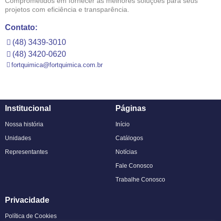
Comprometidos em fornecer as melhores soluções para seus
projetos com eficiência e transparência.
Contato:
(48) 3439-3010
(48) 3420-0620
fortquimica@fortquimica.com.br
Institucional
Páginas
Nossa história
Início
Unidades
Catálogos
Representantes
Notícias
Fale Conosco
Trabalhe Conosco
Privacidade
Política de Cookies