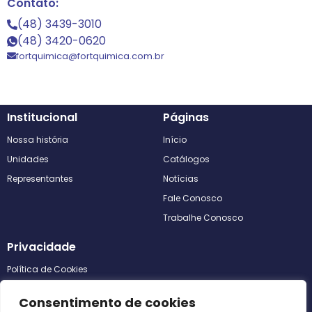
Contato:
(48) 3439-3010
(48) 3420-0620
fortquimica@fortquimica.com.br
Institucional
Páginas
Nossa história
Início
Unidades
Catálogos
Representantes
Notícias
Fale Conosco
Trabalhe Conosco
Privacidade
Política de Cookies
Política de Privacidade
Consentimento de cookies
Termos de uso