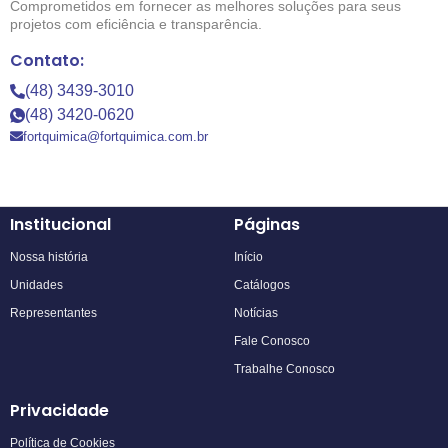
Comprometidos em fornecer as melhores soluções para seus
projetos com eficiência e transparência.
Contato:
(48) 3439-3010
(48) 3420-0620
fortquimica@fortquimica.com.br
Institucional
Páginas
Nossa história
Início
Unidades
Catálogos
Representantes
Notícias
Fale Conosco
Trabalhe Conosco
Privacidade
Política de Cookies