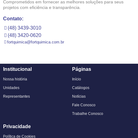
Comprometidos em fornecer as melhores soluções para seus
projetos com eficiência e transparência.
Contato:
(48) 3439-3010
(48) 3420-0620
fortquimica@fortquimica.com.br
Institucional
Páginas
Nossa história
Início
Unidades
Catálogos
Representantes
Notícias
Fale Conosco
Trabalhe Conosco
Privacidade
Política de Cookies