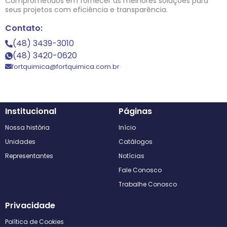
Comprometidos em fornecer as melhores soluções para
seus projetos com eficiência e transparência.
Contato:
(48) 3439-3010
(48) 3420-0620
fortquimica@fortquimica.com.br
Institucional
Páginas
Nossa história
Início
Unidades
Catálogos
Representantes
Notícias
Fale Conosco
Trabalhe Conosco
Privacidade
Política de Cookies