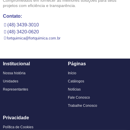
Comprometidos em fornecer as melhores soluções para seus
projetos com eficiência e transparência.
Contato:
(48) 3439-3010
(48) 3420-0620
fortquimica@fortquimica.com.br
Institucional
Páginas
Nossa história
Início
Unidades
Catálogos
Representantes
Notícias
Fale Conosco
Trabalhe Conosco
Privacidade
Política de Cookies