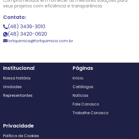
Comprometidos em fornecer as melhores soluções para
seus projetos com eficiência e transparência.
Contato:
(48) 3439-3010
(48) 3420-0620
fortquimica@fortquimica.com.br
Institucional
Páginas
Nossa história
Início
Unidades
Catálogos
Representantes
Notícias
Fale Conosco
Trabalhe Conosco
Privacidade
Política de Cookies