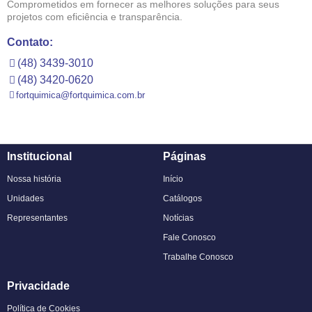
Comprometidos em fornecer as melhores soluções para seus
projetos com eficiência e transparência.
Contato:
(48) 3439-3010
(48) 3420-0620
fortquimica@fortquimica.com.br
Institucional
Páginas
Nossa história
Início
Unidades
Catálogos
Representantes
Notícias
Fale Conosco
Trabalhe Conosco
Privacidade
Política de Cookies