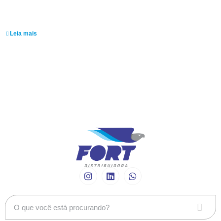
Washington José
Cunha
Leia mais