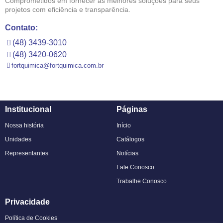
Comprometidos em fornecer as melhores soluções para seus
projetos com eficiência e transparência.
Contato:
(48) 3439-3010
(48) 3420-0620
fortquimica@fortquimica.com.br
Institucional
Páginas
Nossa história
Início
Unidades
Catálogos
Representantes
Notícias
Fale Conosco
Trabalhe Conosco
Privacidade
Política de Cookies