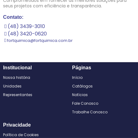
Comprometidos em fornecer as melhores soluções para
seus projetos com eficiência e transparência.
Contato:
(48) 3439-3010
(48) 3420-0620
fortquimica@fortquimica.com.br
Institucional
Páginas
Nossa história
Início
Unidades
Catálogos
Representantes
Notícias
Fale Conosco
Trabalhe Conosco
Privacidade
Política de Cookies