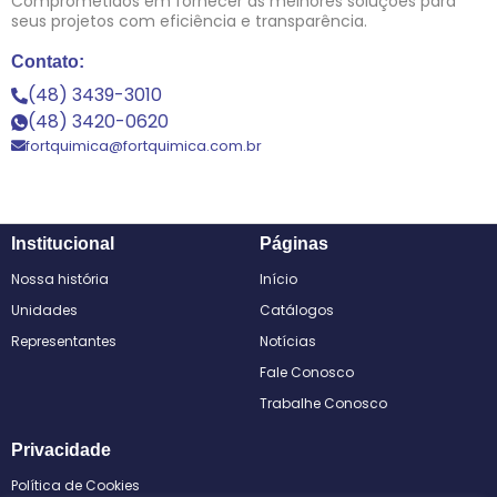
Comprometidos em fornecer as melhores soluções para
seus projetos com eficiência e transparência.
Contato:
(48) 3439-3010
(48) 3420-0620
fortquimica@fortquimica.com.br
Institucional
Páginas
Nossa história
Início
Unidades
Catálogos
Representantes
Notícias
Fale Conosco
Trabalhe Conosco
Privacidade
Política de Cookies