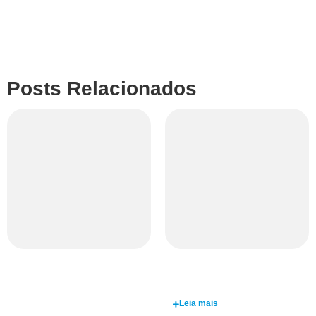
Posts Relacionados
Fort Distribuidora
Azul Puro: a Cor
entre os 50
do Ano Coral 2026
maiores do Brasil
Leia mais